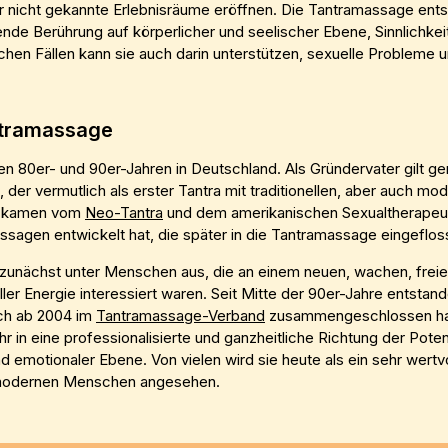
r nicht gekannte Erlebnisräume eröffnen. Die Tantramassage ents
 Berührung auf körperlicher und seelischer Ebene, Sinnlichkeit, S
chen Fällen kann sie auch darin unterstützen, sexuelle Probleme 
ntramassage
n 80er- und 90er-Jahren in Deutschland. Als Gründervater gilt gem
, der vermutlich als erster Tantra mit traditionellen, aber auch 
se kamen vom
Neo-Tantra
und dem amerikanischen Sexualtherape
ssagen entwickelt hat, die später in die Tantramassage eingeflos
zunächst unter Menschen aus, die an einem neuen, wachen, freien
er Energie interessiert waren. Seit Mitte der 90er-Jahre entstan
ch ab 2004 im
Tantramassage-Verband
zusammengeschlossen ha
 in eine professionalisierte und ganzheitliche Richtung der Poten
und emotionaler Ebene. Von vielen wird sie heute als ein sehr wert
modernen Menschen angesehen.