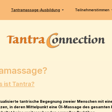
Tantramassage-Ausbildung
Teilnehmerstimmen
ramassage?
 ist Tantra?
tualisierte tantrische Begegnung zweier Menschen mit eine
nzen, in deren Mittelpunkt eine Öl-Massage des gesamten K