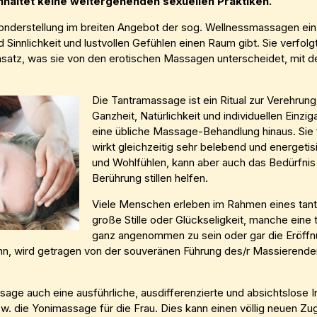
inhaltet keine weitergehenden sexuellen Praktiken.
nderstellung im breiten Angebot der sog. Wellnessmassagen ein: 
Sinnlichkeit und lustvollen Gefühlen einen Raum gibt. Sie verfolgt
nsatz, was sie von den erotischen Massagen unterscheidet, mit d
Die Tantramassage ist ein Ritual zur Verehrun
Ganzheit, Natürlichkeit und individuellen Einzig
eine übliche Massage-Behandlung hinaus. Sie 
wirkt gleichzeitig sehr belebend und energetis
und Wohlfühlen, kann aber auch das Bedürfnis
Berührung stillen helfen.
Viele Menschen erleben im Rahmen eines tant
große Stille oder Glückseligkeit, manche eine t
ganz angenommen zu sein oder gar die Eröffnu
nn, wird getragen von der souveränen Führung des/r Massierende
sage auch eine ausführliche, ausdifferenzierte und absichtslose 
 die Yonimassage für die Frau. Dies kann einen völlig neuen Zug