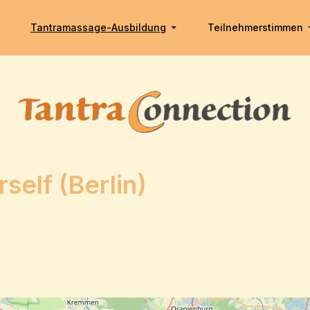
Tantramassage-Ausbildung
Teilnehmerstimmen
self (Berlin)